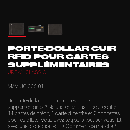
PORTE-DOLLAR CUIR
RFID POUR CARTES
SUPPLÉMENTAIRES
URBAN CLASSIC
MAV-UC-006-01
Un porte-dollar qui contient des cartes
supplémentaires ? Ne cherchez plus. Il peut contenir
14 cartes de crédit, 1 carte d'identité et 2 pochettes
pour les billets. Vous avez toujours tout sur vous. Et
avec une protection RFID. Comment ça marche ?