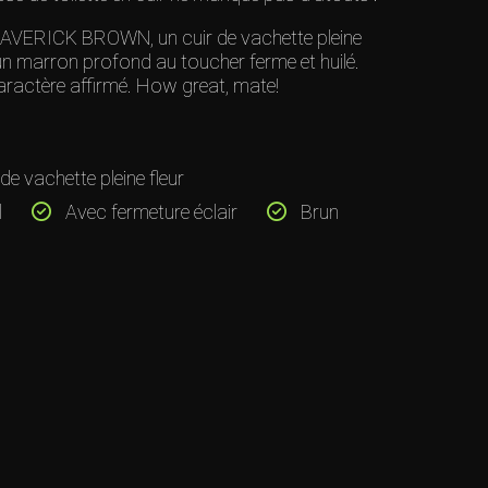
r MAVERICK BROWN, un cuir de vachette pleine
’un marron profond au toucher ferme et huilé.
aractère affirmé. How great, mate!
de vachette pleine fleur
l
Avec fermeture éclair
Brun