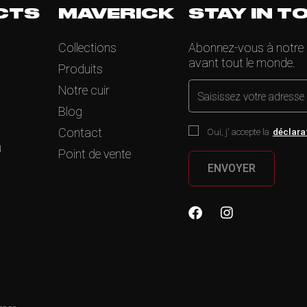
CTS
MAVERICK
STAY IN T
Collections
Abonnez-vous à notre ne
avant tout le monde.
Produits
Notre cuir
Saisissez votre adresse
Blog
Contact
Oui, j' accepte la
déclara
u
Point de vente
ENVOYER