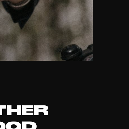
THER
OOD