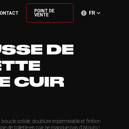
POINT DE
FR
ONTACT
VENTE
SSE DE
ETTE
E CUIR
boucle solide, doublure imperméable et finition
sse de toilette en cuir ne manque pas d’atouts !