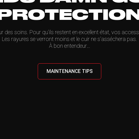
PROTECTIO
ur des soins. Pour qu’ils restent en excellent état, vos acces
Les rayures se verront moins et le cuir ne s’asséchera pas.
À bon entendeur…
MAINTENANCE TIPS