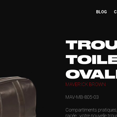
BLOG
C
TROU
TOIL
OVAL
MAVERICK BROWN
MAV-MB-805-03
Compartiments pratiques, 
racée : votre nouvelle trou