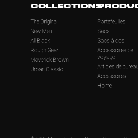
COLLECTIONS
PRODU
The Original
Portefeuilles
New Men
Sacs
All Black
Sacs à dos
Rough Gear
Accessoires de
voyage
Maverick Brown
Articles de burea
Urban Classic
Accessoires
Home