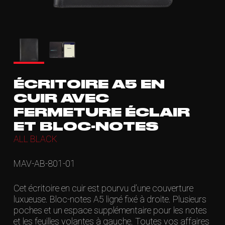
ÉCRITOIRE A5 EN
CUIR AVEC
FERMETURE ÉCLAIR
ET BLOC-NOTES
ALL BLACK
MAV-AB-801-01
Cet écritoire en cuir est pourvu d’une couverture
luxueuse. Bloc-notes A5 ligné fixé à droite. Plusieurs
poches et un espace supplémentaire pour les notes
et les feuilles volantes à gauche. Toutes vos affaires