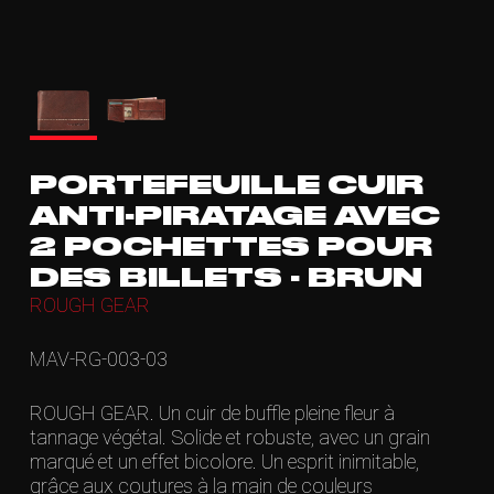
PORTEFEUILLE CUIR
ANTI-PIRATAGE AVEC
2 POCHETTES POUR
DES BILLETS - BRUN
ROUGH GEAR
MAV-RG-003-03
ROUGH GEAR. Un cuir de buffle pleine fleur à
tannage végétal. Solide et robuste, avec un grain
marqué et un effet bicolore. Un esprit inimitable,
grâce aux coutures à la main de couleurs