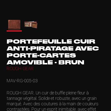
PORTEFEUILLE CUIR
ANTI-PIRATAGE AVEC
PORTE-CARTES
AMOVIBLE - BRUN
ROUGH GEAR
MAV-RG-005-03
ROUGH GEAR. Un cuir de buffle pleine fleur à
tannage végétal. Solide et robuste, avec un grain
marqué. Avec des coutures à la main de couleurs
contrastées. Pour un esprit inimitable, avec effet