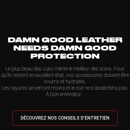
DAMN GOOD LEATHER
NEEDS DAMN GOOD
PROTECTION
Le plus beau des cuirs mérite le meilleur des soins. Pour
qu’ils restent en excellent état, vos accessoires doivent être
nourris et hydratés.
Les rayures se verront moins et le cuir ne s’asséchera pas.
À bon entendeur…
DÉCOUVREZ NOS CONSEILS D’ENTRETIEN