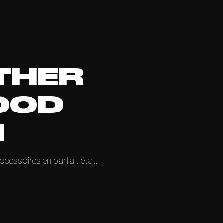
THER
OOD
N
ccessoires en parfait état.