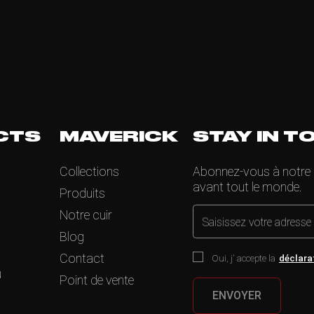
CTS
MAVERICK
STAY IN T
Collections
Abonnez-vous à notre ne
avant tout le monde.
Produits
Notre cuir
Saisissez votre adresse
Blog
Contact
Oui, j' accepte la
déclara
u
Point de vente
ENVOYER