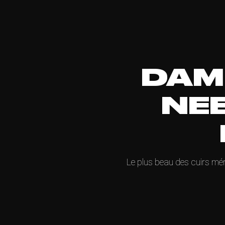
DAM
NE
Le plus beau des cuirs mér