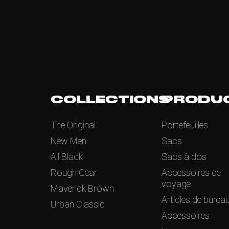
COLLECTIONS
PRODU
The Original
Portefeuilles
New Men
Sacs
All Black
Sacs à dos
Rough Gear
Accessoires de
voyage
Maverick Brown
Articles de burea
Urban Classic
Accessoires