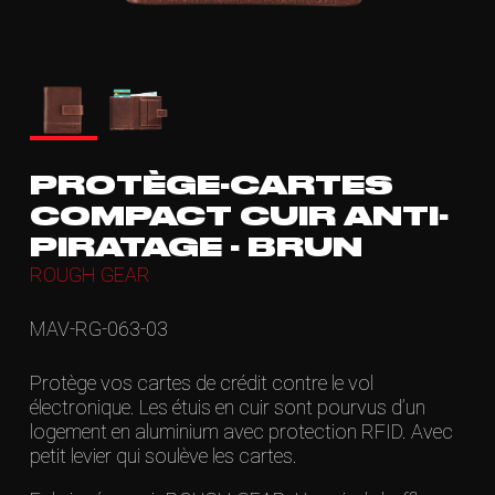
PROTÈGE-CARTES
COMPACT CUIR ANTI-
PIRATAGE - BRUN
ROUGH GEAR
MAV-RG-063-03
Protège vos cartes de crédit contre le vol
électronique. Les étuis en cuir sont pourvus d’un
logement en aluminium avec protection RFID. Avec
petit levier qui soulève les cartes.