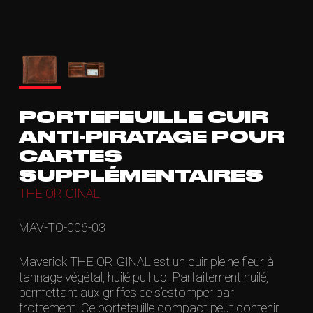
PORTEFEUILLE CUIR
ANTI-PIRATAGE POUR
CARTES
SUPPLÉMENTAIRES
THE ORIGINAL
MAV-TO-006-03
Maverick THE ORIGINAL est un cuir pleine fleur à
tannage végétal, huilé pull-up. Parfaitement huilé,
permettant aux griffes de s’estomper par
frottement. Ce portefeuille compact peut contenir