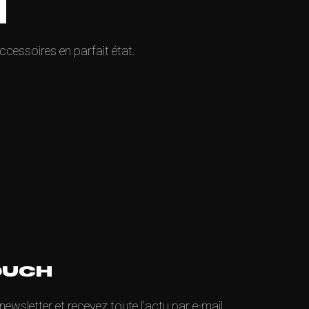
N
ccessoires en parfait état.
OUCH
wsletter et recevez toute l'actu par e-mail,