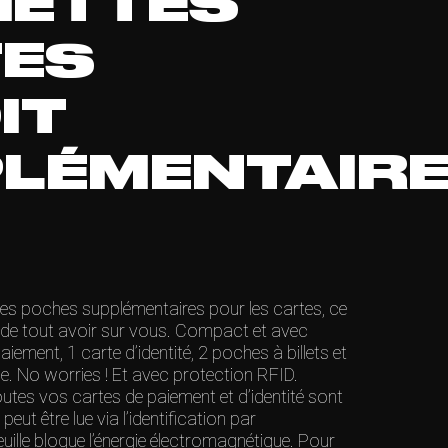
ETTES
ES
IT
LÉMENTAIR
des poches supplémentaires pour les cartes, ce
r de tout avoir sur vous. Compact et avec
ement, 1 carte d’identité, 2 poches à billets et
 No worries ! Et avec protection RFID.
es vos cartes de paiement et d’identité sont
peut être lue via l’identification par
uille bloque l’énergie électromagnétique. Pour