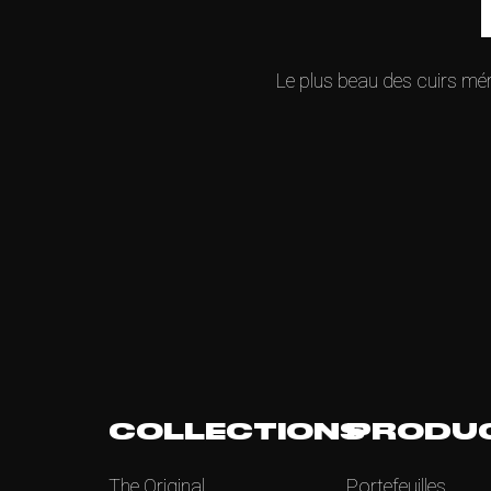
Le plus beau des cuirs mér
COLLECTIONS
PRODU
The Original
Portefeuilles