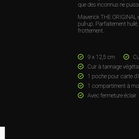
que des inconnus ne puisse
Maverick THE ORIGINAL est 
pull-up. Parfaitement huil
frottement.
9 x 12,5 cm
Cui
Cuir à tannage végéta
1 poche pour carte d’i
1 compartiment à mo
Avec fermeture éclair