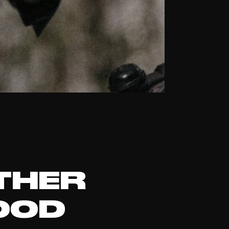
THER
OOD