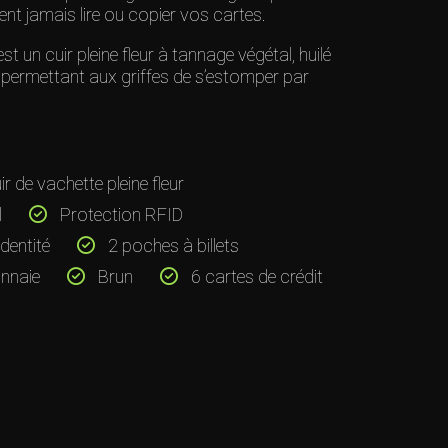
nt jamais lire ou copier vos cartes.
un cuir pleine fleur à tannage végétal, huilé
é, permettant aux griffes de s’estomper par
r de vachette pleine fleur
l
Protection RFID
dentité
2 poches à billets
nnaie
Brun
6 cartes de crédit