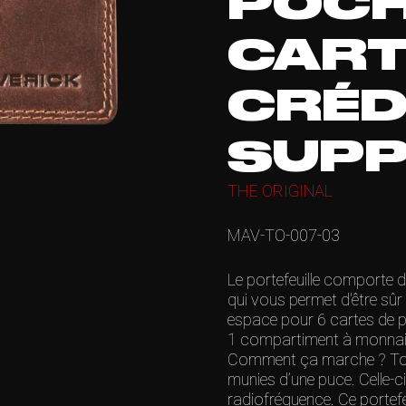
POCH
CART
CRÉD
SUPP
THE ORIGINAL
MAV-TO-007-03
Le portefeuille comporte 
qui vous permet d'être sû
espace pour 6 cartes de pai
1 compartiment à monnaie.
Comment ça marche ? Tout
munies d’une puce. Celle-ci 
radiofréquence. Ce portefe