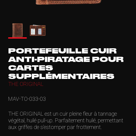
PORTEFEUILLE CUIR
ANTI-PIRATAGE POUR
CARTES
SUPPLÉMENTAIRES
THE ORIGINAL
MAV-TO-033-03
THE ORIGINAL est un cuir pleine fleur à tannage
végétal, huilé pull-up. Parfaitement huilé, permettant
aux griffes de s’estomper par frottement.