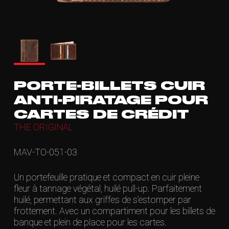
PORTE-BILLETS CUIR
ANTI-PIRATAGE POUR
CARTES DE CRÉDIT
THE ORIGINAL
MAV-TO-051-03
Un portefeuille pratique et compact en cuir pleine
fleur à tannage végétal, huilé pull-up. Parfaitement
huilé, permettant aux griffes de s’estomper par
frottement. Avec un compartiment pour les billets de
banque et plein de place pour les cartes.