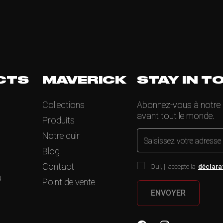
CTS
MAVERICK
STAY IN T
Collections
Abonnez-vous à notre ne
avant tout le monde.
Produits
Notre cuir
Saisissez votre adresse
Blog
Contact
Oui, j' accepte la
déclara
u
Point de vente
ENVOYER