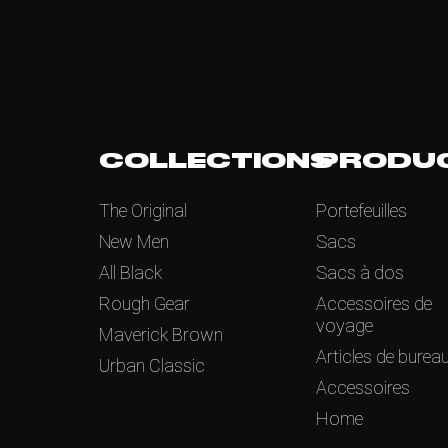
COLLECTIONS
PRODU
The Original
Portefeuilles
New Men
Sacs
All Black
Sacs à dos
Rough Gear
Accessoires de
voyage
Maverick Brown
Articles de burea
Urban Classic
Accessoires
Home