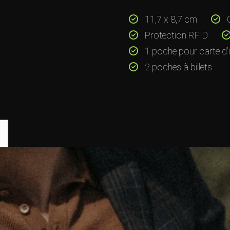
11,7 x 8,7 cm
C
Protection RFID
1 poche pour carte d’i
2 poches à billets