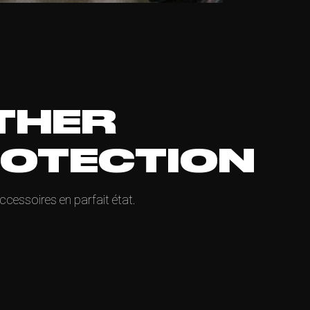
THER
ROTECTION
ccessoires en parfait état.