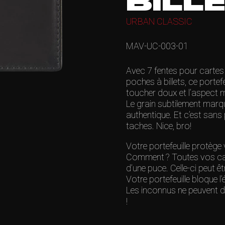
BILL
URBAN CLASSIC
MAV-UC-003-01
Avec 7 fentes pour cartes
poches à billets, ce portef
toucher doux et l’aspect ma
Le grain subtilement marq
authentique. Et c’est sans 
taches. Nice, bro!
Votre portefeuille protège 
Comment ? Toutes vos cart
d’une puce. Celle-ci peut êt
Votre portefeuille bloque 
Les inconnus ne peuvent do
!