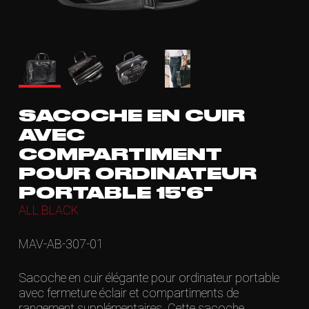
SACOCHE EN CUIR
AVEC
COMPARTIMENT
POUR ORDINATEUR
PORTABLE 15'6"
ALL BLACK
MAV-AB-307-01
Sacoche en cuir élégante pour ordinateur portable
avec fermeture éclair et compartiments de
rangement supplémentaires. Cette sacoche