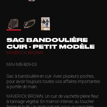
SAC BANDOULIÈRE
CUIR - PETIT MODÈLE
MAVERICK BROWN
MAV-MB-809-03
Sac à bandoulière en cuir. Avec plusieurs poches,
pour avoir toujours toutes vos affaires importantes
à portée de main.
MAVERICK BROWN. Un cuir de vachette pleine fleur
à tannage végétal. En marron intense, au toucher
ferme et huilé. Un grain naturel, pour un caractère