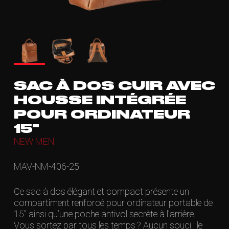
SAC À DOS CUIR AVEC
HOUSSE INTÉGRÉE
POUR ORDINATEUR
15"
NEW MEN
MAV-NM-406-25
Ce sac à dos élégant et compact présente un
compartiment renforcé pour ordinateur portable de
15’’ ainsi qu’une poche antivol secrète à l’arrière.
Vous sortez par tous les temps ? Aucun souci : le