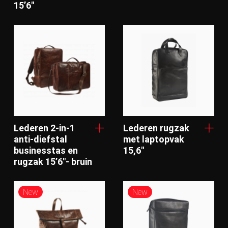
15’6"
Internal organizer
Regenhoes
Tabletvak
Sizes
14 inch laptopvak (max. afmeting 32 x
Lederen 2-in-1
19 cm)
Lederen rugzak
anti-diefstal
met laptopvak
businesstas en
15,6"
15’6 inch laptop (max. afmeting 37 x 25
rugzak 15’6"- bruin
cm)
15 inch (max. 28,5 x 39 cm)
New
New