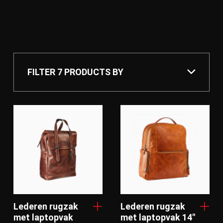
FILTER
7 PRODUCTS
BY
Features
Bruin
Cognac
Zwart
Volnerf buffelleder
Lederen rugzak
Lederen rugzak
Volnerf rundsleder
met laptopvak
met laptopvak 14"