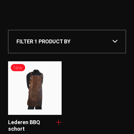
FILTER
1 PRODUCT
BY
Features
New
Bruin
Volnerf rundsleder
Lederen BBQ
schort