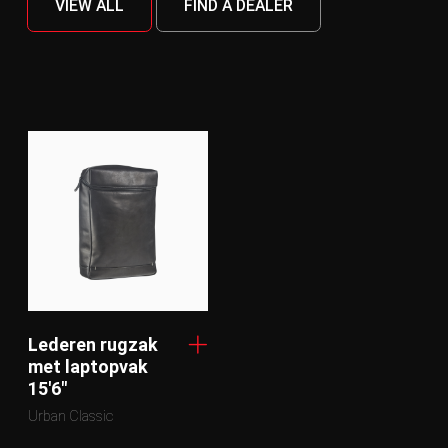
VIEW ALL
FIND A DEALER
Lederen rugzak
met laptopvak
15'6"
Urban Classic