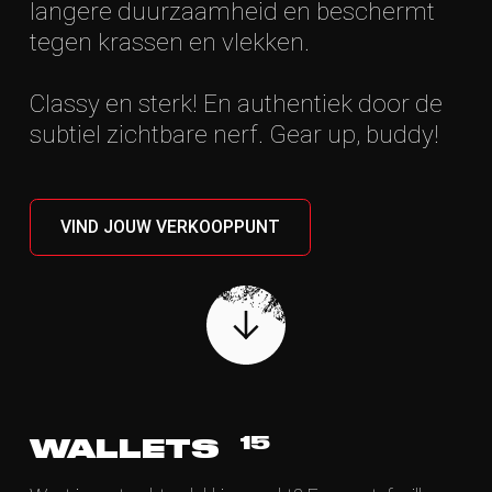
langere duurzaamheid en beschermt
tegen krassen en vlekken.
Classy en sterk! En authentiek door de
subtiel zichtbare nerf. Gear up, buddy!
URBAN CLASSIC
06
Wallets
Bags
Backpacks
Office gear
VIND JOUW VERKOOPPUNT
Travel gear
FIND A DEALER
15
WALLETS