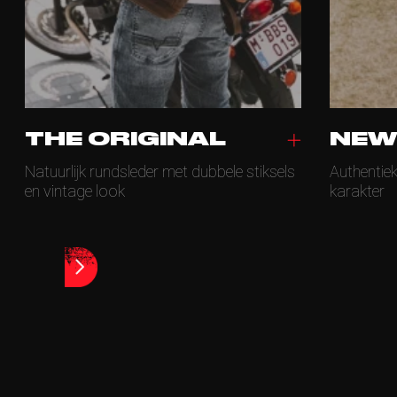
THE ORIGINAL
NEW
Natuurlijk rundsleder met dubbele stiksels
Authentie
en vintage look
karakter