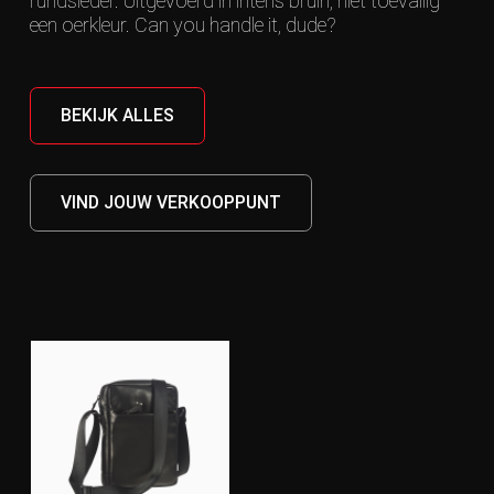
rundsleder. Uitgevoerd in intens bruin, niet toevallig
een oerkleur. Can you handle it, dude?
BEKIJK ALLES
VIND JOUW VERKOOPPUNT