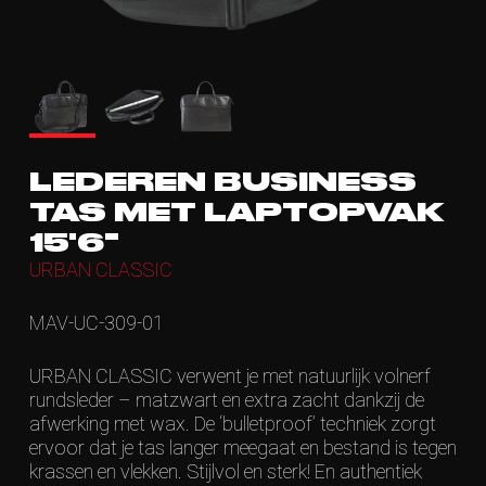
LEDEREN BUSINESS
TAS MET LAPTOPVAK
15'6"
URBAN CLASSIC
MAV-UC-309-01
URBAN CLASSIC verwent je met natuurlijk volnerf
rundsleder – matzwart en extra zacht dankzij de
afwerking met wax. De ‘bulletproof’ techniek zorgt
ervoor dat je tas langer meegaat en bestand is tegen
krassen en vlekken. Stijlvol en sterk! En authentiek