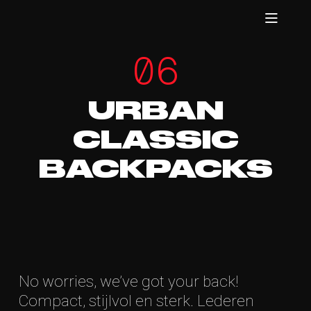
06
URBAN
CLASSIC
BACKPACKS
No worries, we’ve got your back!
Compact, stijlvol en sterk. Lederen