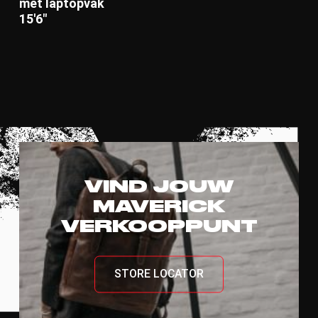
met laptopvak
15'6"
VIND JOUW
MAVERICK
VERKOOPPUNT
STORE LOCATOR