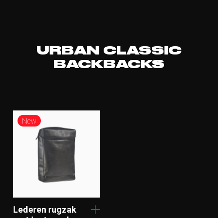
URBAN CLASSIC
BACKBACKS
New
Lederen rugzak