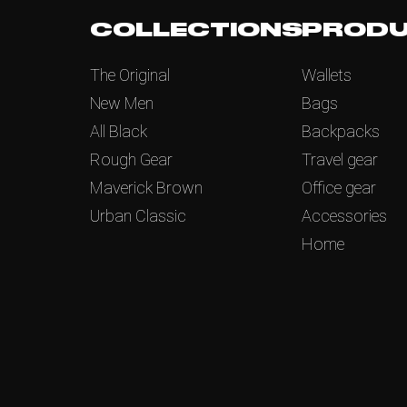
COLLECTIONS
PROD
The Original
Wallets
New Men
Bags
All Black
Backpacks
Rough Gear
Travel gear
Maverick Brown
Office gear
Urban Classic
Accessories
Home