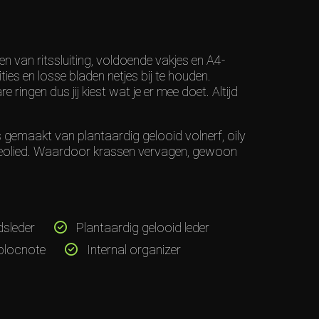
n van ritssluiting, voldoende vakjes en A4-
ties en losse bladen netjes bij te houden.
e ringen dus jij kiest wat je er mee doet. Altijd
 gemaakt van plantaardig gelooid volnerf, oily
 geolied. Waardoor krassen vervagen, gewoon
dsleder
Plantaardig gelooid leder
 blocnote
Internal organizer