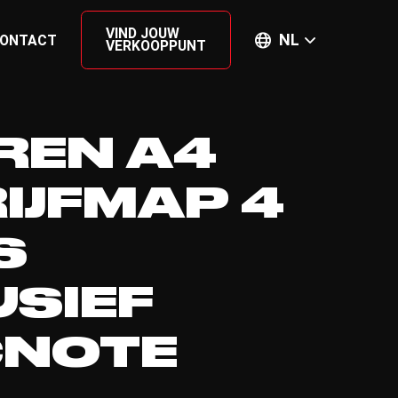
VIND JOUW
NL
ONTACT
VERKOOPPUNT
REN A4
IJFMAP 4
S
USIEF
CNOTE