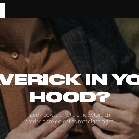
VERICK IN Y
HOOD?
Zoek jouw dichtstbijzijnde store en
ontdek onze collecties met eigen ogen.