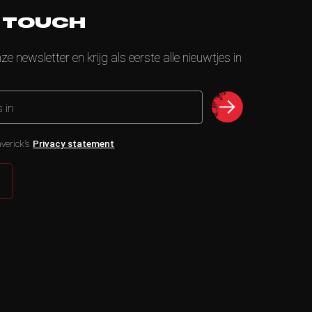
N TOUCH
nze newsletter en krijg als eerste alle nieuwtjes in
s in
verick’s
Privacy statement