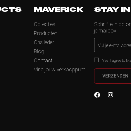
UCTS
MAVERICK
STAY I
Collecties
Schrijf je in op o
je mailbox.
Producten
Ons leder
Vul je e-mailadre
Blog
Contact
Yes, I agree to Ma
Vind jouw verkooppunt
VERZENDEN