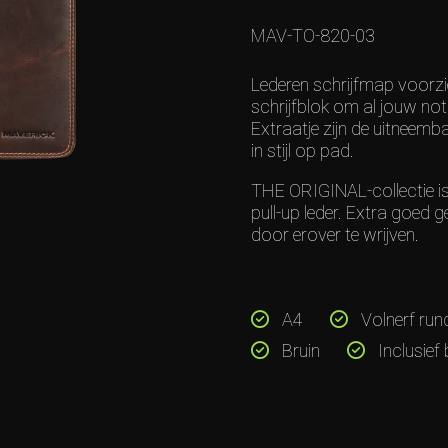
MAV-TO-820-03
Lederen schrijfmap voorzie
schrijfblok om al jouw noti
Extraatje zijn de uitneembar
in stijl op pad.
THE ORIGINAL-collectie is
pull-up leder. Extra goed
door erover te wrijven.
A4
Volnerf run
Bruin
Inclusief