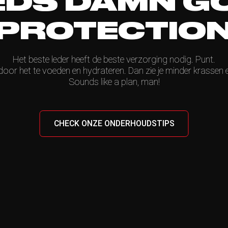
EDS DAMN G
PROTECTIO
Het beste leder heeft de beste verzorging nodig. Punt.
oor het te voeden en hydrateren. Dan zie je minder krassen en 
Sounds like a plan, man!
CHECK ONZE ONDERHOUDSTIPS