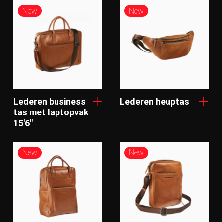
New
New
Lederen business
Lederen heuptas
tas met laptopvak
15'6"
New
New