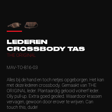
LEDEREN
CROSSBODY TAS
THE ORIGINAL
MAV-TO-816-03
Alles bij de hand en toch netjes opgeborgen. Het kan
met deze lederen crossbody. Gemaakt van THE
ORIGINAL leder. Plantaardig gelooid volnerf leder.
Oily pull-up. Extra goed geolied. Waardoor krassen
vervagen, gewoon door erover te wrijven. Can
touch this, dude!