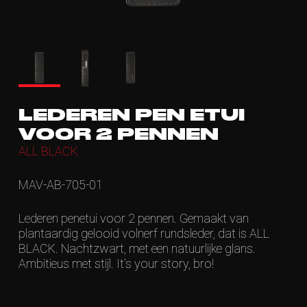
LEDEREN PEN ETUI
VOOR 2 PENNEN
ALL BLACK
MAV-AB-705-01
Lederen penetui voor 2 pennen. Gemaakt van
plantaardig gelooid volnerf rundsleder, dat is ALL
BLACK. Nachtzwart, met een natuurlijke glans.
Ambitieus met stijl. It’s your story, bro!