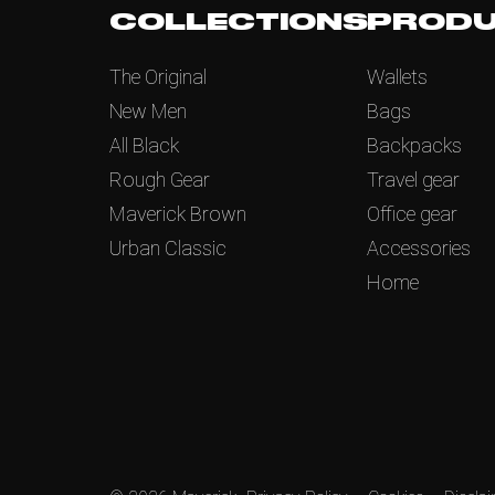
COLLECTIONS
PROD
The Original
Wallets
New Men
Bags
All Black
Backpacks
Rough Gear
Travel gear
Maverick Brown
Office gear
Urban Classic
Accessories
Home