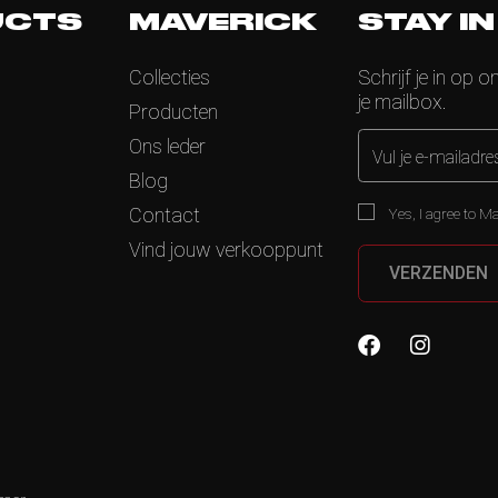
UCTS
MAVERICK
STAY I
Collecties
Schrijf je in op o
je mailbox.
Producten
Ons leder
Vul je e-mailadre
Blog
Contact
Yes, I agree to Ma
Vind jouw verkooppunt
VERZENDEN