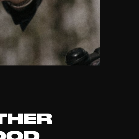
THER
OOD