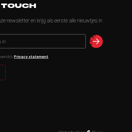
N TOUCH
nze newsletter en krijg als eerste alle nieuwtjes in
s in
verick’s
Privacy statement