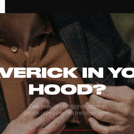
VERICK IN Y
HOOD?
Zoek jouw dichtstbijzijnde store en
ontdek onze collecties met eigen ogen.