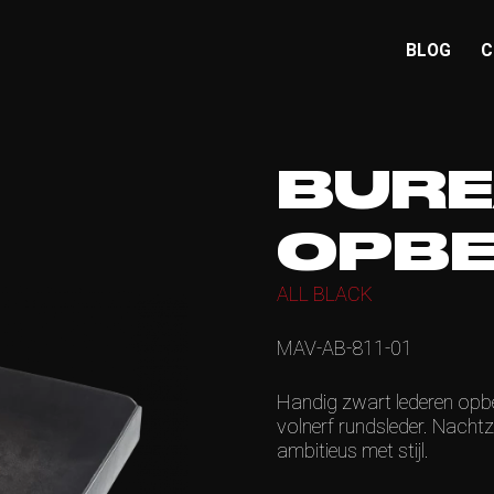
BLOG
C
BUR
OPB
ALL BLACK
MAV-AB-811-01
Handig zwart lederen opbe
volnerf rundsleder. Nachtz
ambitieus met stijl.