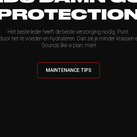
PROTECTIO
Het beste leder heeft de beste verzorging nodig. Punt.
oor het te voeden en hydrateren. Dan zie je minder krassen en 
Sounds like a plan, man!
MAINTENANCE TIPS