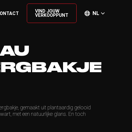
VIND JOUW
NL
ONTACT
VERKOOPPUNT
EAU
ERGBAKJE
rgbakje, gemaakt uit plantaardig gelooid
wart, met een natuurlijke glans. En toch