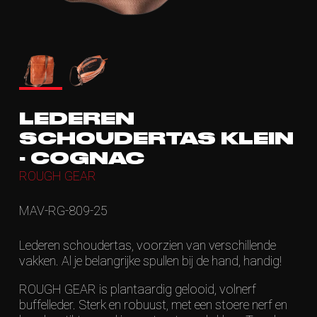
LEDEREN
SCHOUDERTAS KLEIN
- COGNAC
ROUGH GEAR
MAV-RG-809-25
Lederen schoudertas, voorzien van verschillende
vakken. Al je belangrijke spullen bij de hand, handig!
ROUGH GEAR is plantaardig gelooid, volnerf
buffelleder. Sterk en robuust, met een stoere nerf en