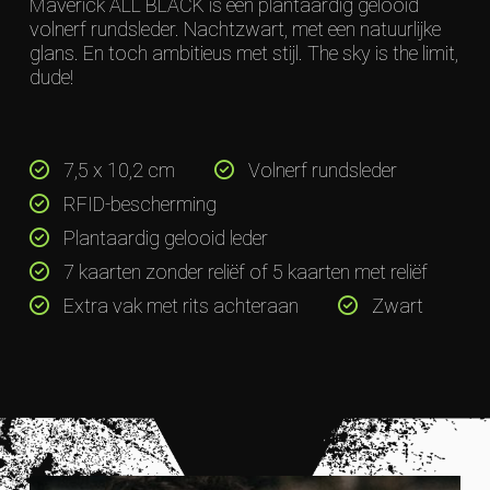
Maverick ALL BLACK is een plantaardig gelooid
volnerf rundsleder. Nachtzwart, met een natuurlijke
glans. En toch ambitieus met stijl. The sky is the limit,
dude!
7,5 x 10,2 cm
Volnerf rundsleder
RFID-bescherming
Plantaardig gelooid leder
7 kaarten zonder reliëf of 5 kaarten met reliëf
Extra vak met rits achteraan
Zwart