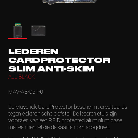
LEDEREN
CARDPROTECTOR
SLIM ANTI-SKIM
ALL BLACK
MAV-AB-061-01
De Maverick CardProtector beschermt creditcards
tegen elektronische diefstal. De lederen etuis zijn
voorzien van een RFID protected aluminium case
met een hendel die de kaarten omhoogduwt.