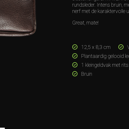
rundsleder. Intens bruin, m
nerf met de karaktervolle uits
Great, mate!
12,5 x 8,3 cm
V
Plantaardig gelooid le
1 kleingeldvak met rits
Bruin