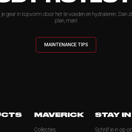
je gear in topvorm door het te voeden en hydrateren. Dan zie 
plan, man!
MAINTENANCE TIPS
UCTS
MAVERICK
STAY I
Collecties
Schrijf je in op o