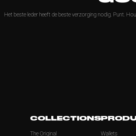
Het beste leder heeft de beste verzorging nodig. Punt. Hou 
COLLECTIONS
PROD
The Original
Wallets