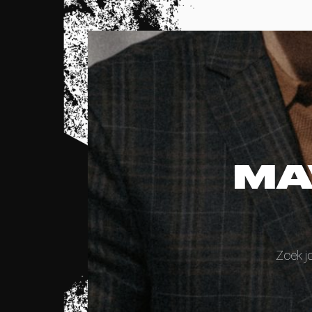
MA
Zoek j