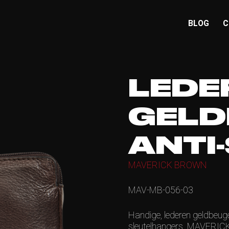
BLOG
C
LEDE
GELD
ANTI
MAVERICK BROWN
MAV-MB-056-03
Handige, lederen geldbeug
sleutelhangers. MAVERICK