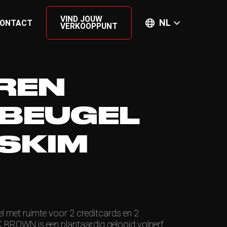
VIND JOUW
NL
ONTACT
VERKOOPPUNT
REN
BEUGEL
-SKIM
el met ruimte voor 2 creditcards en 2
 BROWN is een plantaardig gelooid volnerf