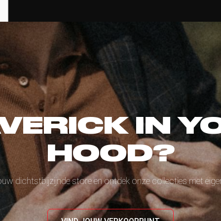
VERICK IN Y
HOOD?
ouw dichtstbijzijnde store en ontdek onze collecties met eige