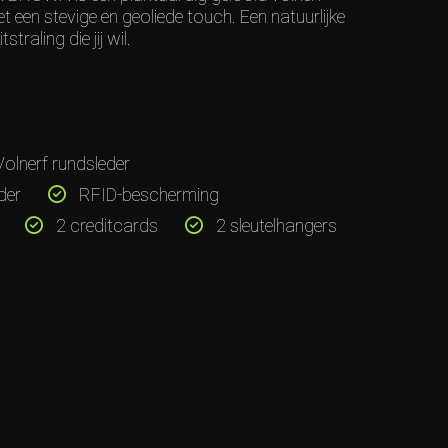
et een stevige en geoliede touch. Een natuurlijke
traling die jij wil.
olnerf rundsleder
der
RFID-bescherming
2 creditcards
2 sleutelhangers