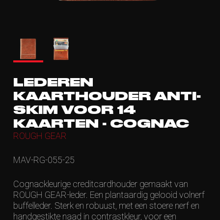
LEDEREN
KAARTHOUDER ANTI-
SKIM VOOR 14
KAARTEN - COGNAC
ROUGH GEAR
MAV-RG-055-25
Cognackleurige creditcardhouder gemaakt van
ROUGH GEAR-leder. Een plantaardig gelooid volnerf
buffelleder. Sterk en robuust, met een stoere nerf en
handgestikte naad in contrastkleur, voor een