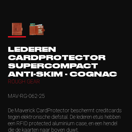
LEDEREN
CARDPROTECTOR
SUPERCOMPACT
ANTI-SKIM - COGNAC
ROUGH GEAR
MAV-RG-062-25
De Maverick CardProtector beschermt creditcards
tegen elektronische diefstal. De lederen etuis hebben
een RFID protected aluminium case, en een hendel
die de kaarten naar boven duwt.